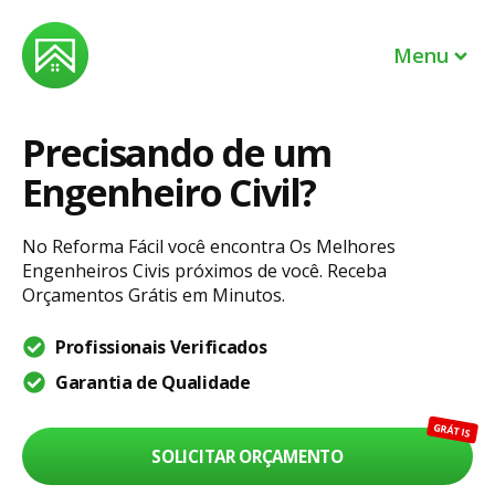
Menu
Precisando de um
Profissionais
Engenheiro Civil?
EM BREVE
Lojas
No Reforma Fácil você encontra Os Melhores
Engenheiros Civis próximos de você. Receba
Sou um profissional
Orçamentos Grátis em Minutos.
Sou dono de uma loja
Profissionais Verificados
Garantia de Qualidade
Entrar
GRÁTIS
Ajuda
SOLICITAR ORÇAMENTO