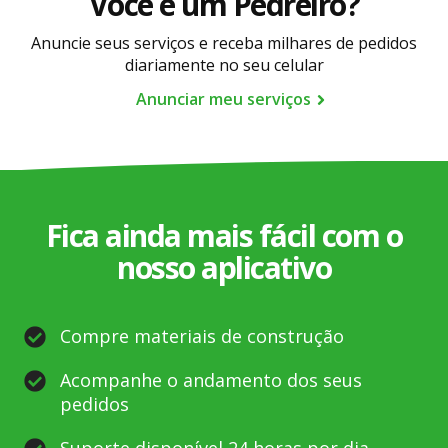
Você é um Pedreiro?
prestados. A negociação e pagamento do serviço
é de comum acordo entre você e o profissional.
Anuncie seus serviços e receba milhares de pedidos
diariamente no seu celular
Anunciar meu serviços
Fica ainda mais fácil com o
nosso aplicativo
Compre materiais de construção
Acompanhe o andamento dos seus
pedidos