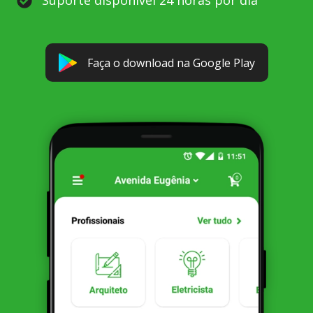
Suporte disponível 24 horas por dia
Faça o download na Google Play