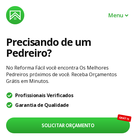
Menu
Precisando de um
Profissionais
Pedreiro?
EM BREVE
Lojas
No Reforma Fácil você encontra Os Melhores
Pedreiros próximos de você. Receba Orçamentos
Sou um profissional
Grátis em Minutos.
Sou dono de uma loja
Profissionais Verificados
Garantia de Qualidade
Entrar
GRÁTIS
Ajuda
SOLICITAR ORÇAMENTO