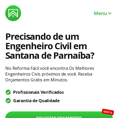
Menu
Precisando de um
Profissionais
Engenheiro Civil em
EM BREVE
Lojas
Santana de Parnaíba?
Sou um profissional
No Reforma Fácil você encontra Os Melhores
Engenheiros Civis próximos de você. Receba
Sou dono de uma loja
Orçamentos Grátis em Minutos.
Profissionais Verificados
Entrar
Garantia de Qualidade
Ajuda
GRÁTIS