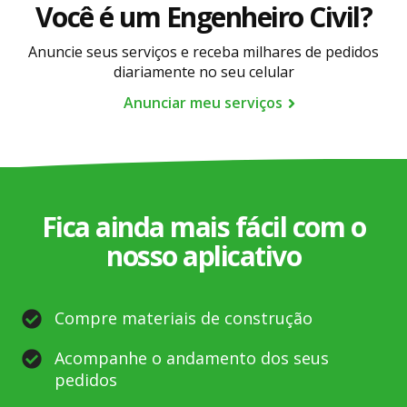
Você é um Engenheiro Civil?
prestados. A negociação e pagamento do serviço
é de comum acordo entre você e o profissional.
Anuncie seus serviços e receba milhares de pedidos
diariamente no seu celular
Anunciar meu serviços
Fica ainda mais fácil com o
nosso aplicativo
Compre materiais de construção
Acompanhe o andamento dos seus
pedidos