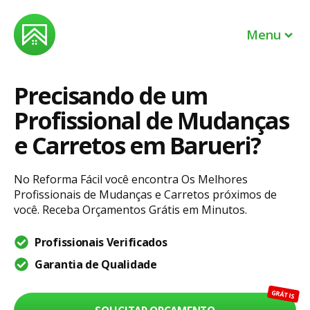
Menu
Precisando de um
Profissionais
Profissional de Mudanças
EM BREVE
Lojas
e Carretos em Barueri?
Sou um profissional
No Reforma Fácil você encontra Os Melhores
Profissionais de Mudanças e Carretos próximos de
Sou dono de uma loja
você. Receba Orçamentos Grátis em Minutos.
Profissionais Verificados
Entrar
Garantia de Qualidade
Ajuda
GRÁTIS