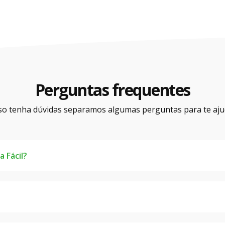
Perguntas frequentes
so tenha dúvidas separamos algumas perguntas para te aju
 Fácil?
il trabalham de forma independente, ou seja, são profissio
 análise no tipo de profissional que você procura, tipo de