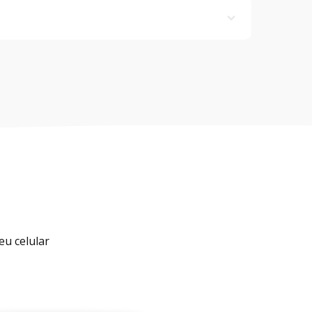
ê a profissionais experientes e qualificados.
 negociação e pagamento do serviço é de
eu celular