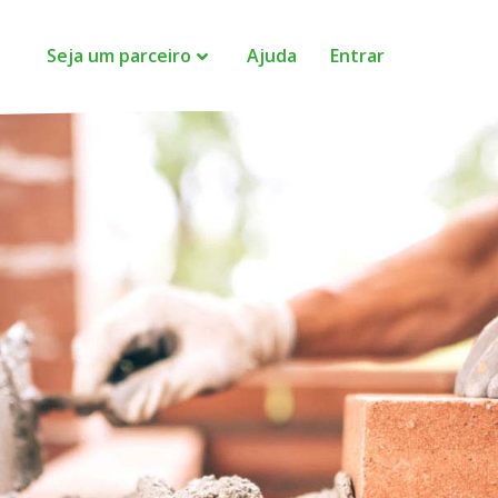
Seja um parceiro
Ajuda
Entrar
IS
ais clientes
mos você a clientes
te precisam dos seus
cê não paga nada para
o futuro do delivery
aturamento da sua
 novos clientes e
seus clientes atuais
ais prática de