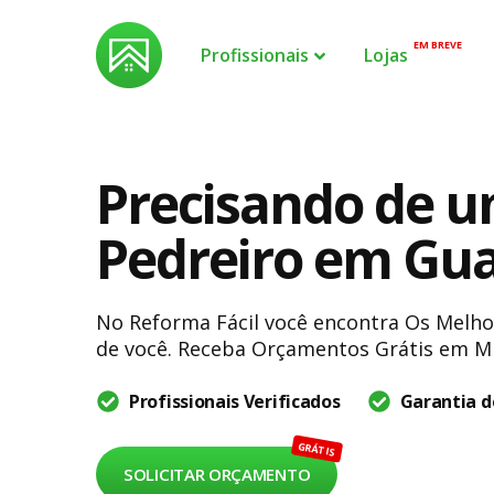
EM BREVE
Profissionais
Lojas
Construção
Reformas e R
Arquiteto
Eletricista
Precisando de 
Engenheiro Civil
Encanador
Pedreiro
Gesseiro
Pedreiro em Gu
Pintor
Serralheiro
Vidraceiro
No Reforma Fácil você encontra Os Melho
de você. Receba Orçamentos Grátis em M
Ver todos profi
Profissionais Verificados
Garantia d
GRÁTIS
SOLICITAR ORÇAMENTO