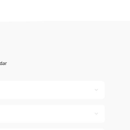
dar
nais autônomos que divulgam seus serviços
 serviço que você precisa e região onde o