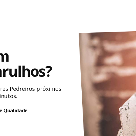
eparos
Serviços Gerais
PROFISSIONA
Chaveiro
Conquiste m
um
Dedetizador
Nós conecta
que realmen
Jardineiro
arulhos?
serviços. Vo
Marido de Aluguel
anunciar.
Montador de Móveis
Mudanças e Carretos
res Pedreiros próximos
LOJAS
inutos.
ssionais
Faça parte d
e Qualidade
Aumente o f
loja, consiga
ofereça aos 
uma forma m
comprar.