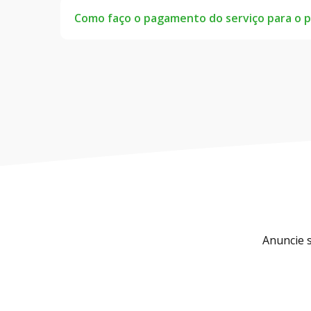
serviço será realizado. Após isso, selecionam
Como faço o pagamento do serviço para o pr
O serviço oferecido pelo Reforma Fácil se rel
Diante disso, não fazemos parte da negocia
comum acordo entre você e o profissional.
Anuncie s