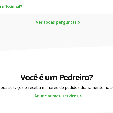
os apenas os profissionais que atendem a esses requisitos.
ofissional?
aciona apenas à intermediação, nosso trabalho é conectar voc
Ver todas perguntas
ção e nem recebemos o pagamento dos serviços prestados. A
Você é um Pedreiro?
eus serviços e receba milhares de pedidos diariamente no s
Anunciar meu serviços