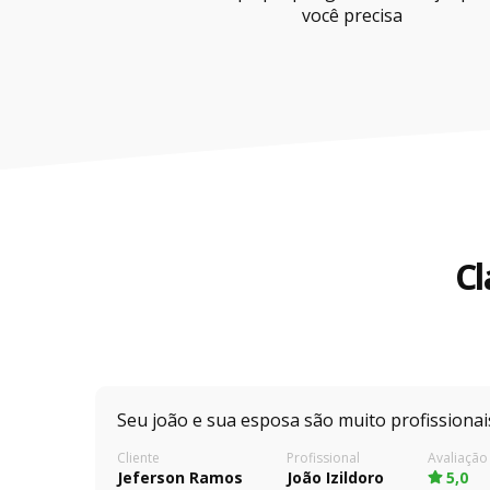
você precisa
Cl
Seu joão e sua esposa são muito profissionai
Cliente
Profissional
Avaliação
Jeferson Ramos
João Izildoro
5,0