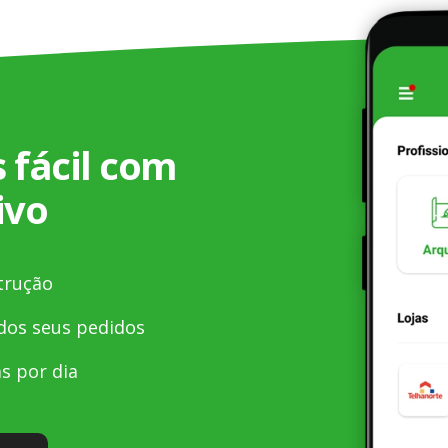
 fácil com
ivo
trução
os seus pedidos
s por dia