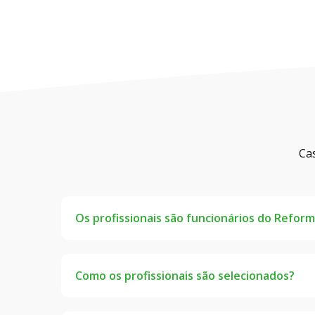
Ca
Os profissionais são funcionários do Reforma
Os profissionais cadastrados no Reforma Fác
através da nossa plataforma.
Como os profissionais são selecionados?
Nós desenvolvemos uma tecnologia que faz uma