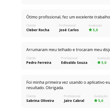
Ótimo profissional, fez um excelente trabalho
Cliente
Profissional
Avaliação
Cleber Rocha
José Carlos
5,0
Arrumaram meu telhado e trocaram meu disjun
Cliente
Profissional
Avaliaçã
Pedro Ferreira
Edivaldo Souza
5,0
Foi minha primeira vez usando o aplicativo e
resultado. Obrigada.
Cliente
Profissional
Avaliação
Sabrina Oliveira
Jairo Cabral
5,0