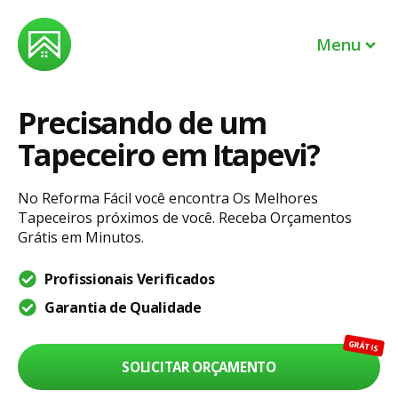
Menu
Precisando de um
Profissionais
Tapeceiro em Itapevi?
EM BREVE
Lojas
No Reforma Fácil você encontra Os Melhores
Tapeceiros próximos de você. Receba Orçamentos
Sou um profissional
Grátis em Minutos.
Sou dono de uma loja
Profissionais Verificados
Garantia de Qualidade
Entrar
GRÁTIS
Ajuda
SOLICITAR ORÇAMENTO